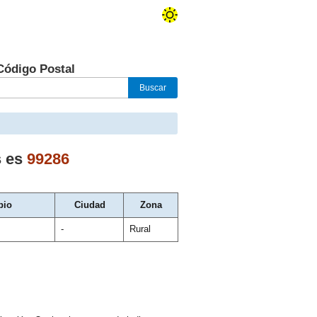
Código Postal
s
es
99286
pio
Ciudad
Zona
-
Rural