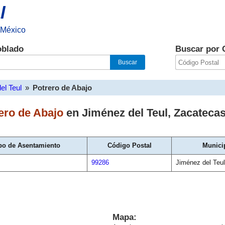
l
 México
oblado
Buscar por 
el Teul
»
Potrero de Abajo
ero de Abajo
en
Jiménez del Teul
,
Zacateca
po de Asentamiento
Código Postal
Munici
99286
Jiménez del Teul
Mapa: