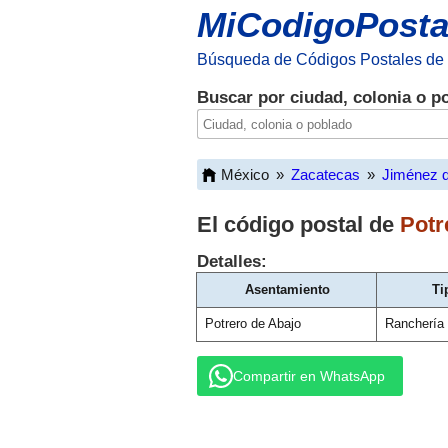
MiCodigoPosta
Búsqueda de Códigos Postales de
Buscar por ciudad, colonia o p
México
»
Zacatecas
»
Jiménez d
El código postal de
Potr
Detalles:
Asentamiento
Ti
Potrero de Abajo
Ranchería
Compartir en WhatsApp