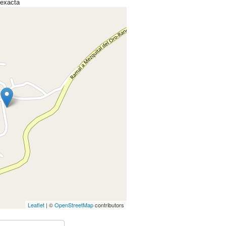
 exacta
Leaflet
| ©
OpenStreetMap
contributors