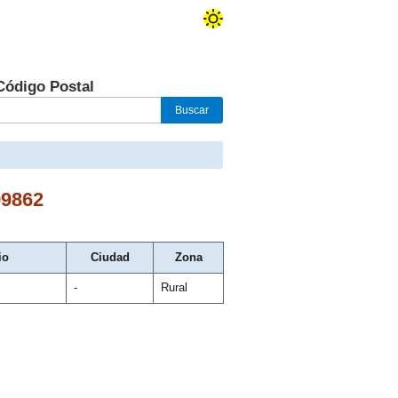
Código Postal
99862
io
Ciudad
Zona
-
Rural