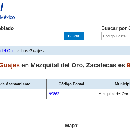
l
 México
oblado
Buscar por 
 del Oro
»
Los Guajes
Guajes
en
Mezquital del Oro
,
Zacatecas
es
 de Asentamiento
Código Postal
Municip
99862
Mezquital del Oro
Mapa: