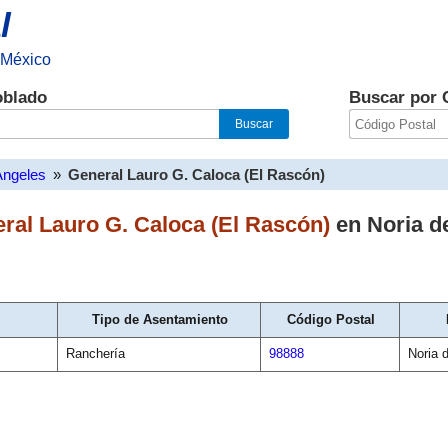
l
 México
oblado
Buscar por 
Ángeles
»
General Lauro G. Caloca (El Rascón)
ral Lauro G. Caloca (El Rascón)
en
Noria d
Tipo de Asentamiento
Código Postal
Ranchería
98888
Noria 