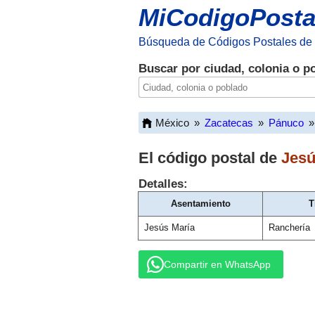
MiCodigoPosta
Búsqueda de Códigos Postales de
Buscar por ciudad, colonia o p
México
»
Zacatecas
»
Pánuco
»
El código postal de
Jesú
Detalles:
Asentamiento
T
Jesús María
Ranchería
Compartir en WhatsApp