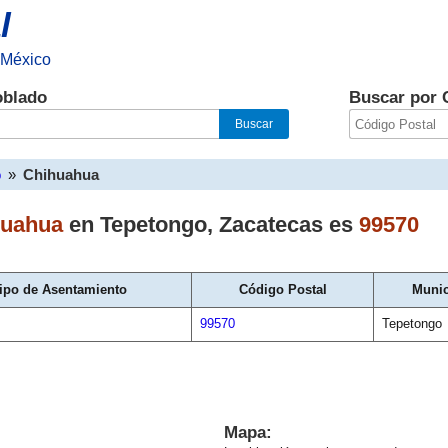
l
 México
oblado
Buscar por 
o
»
Chihuahua
huahua
en
Tepetongo
,
Zacatecas
es
99570
ipo de Asentamiento
Código Postal
Munic
99570
Tepetongo
Mapa: