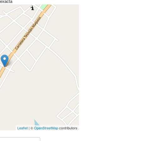
 exacta
Leaflet
| ©
OpenStreetMap
contributors