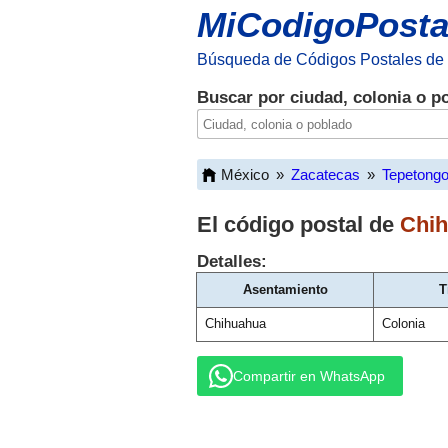
MiCodigoPosta
Búsqueda de Códigos Postales de
Buscar por ciudad, colonia o p
México
»
Zacatecas
»
Tepetong
El código postal de
Chi
Detalles:
Asentamiento
T
Chihuahua
Colonia
Compartir en WhatsApp