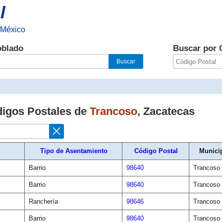
l
 México
oblado
Buscar por 
digos Postales de
Trancoso
,
Zacatecas
Tipo de Asentamiento
Código Postal
Munici
Barrio
98640
Trancoso
Barrio
98640
Trancoso
Ranchería
98646
Trancoso
Barrio
98640
Trancoso