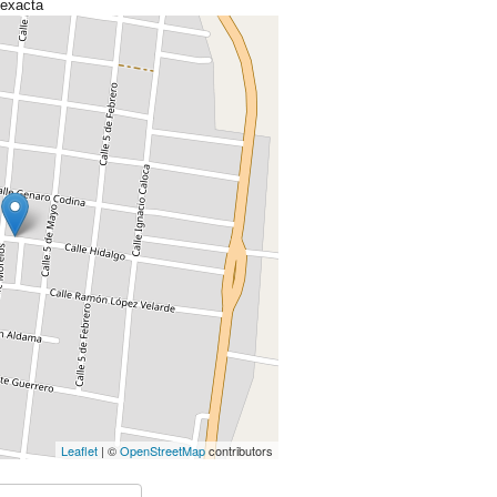
 exacta
Leaflet
| ©
OpenStreetMap
contributors