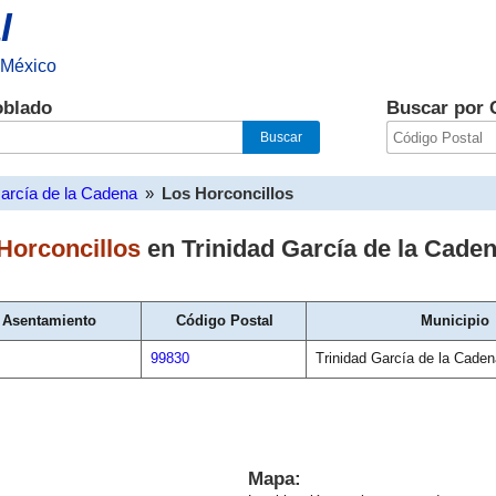
l
 México
oblado
Buscar por 
García de la Cadena
»
Los Horconcillos
Horconcillos
en
Trinidad García de la Cade
 Asentamiento
Código Postal
Municipio
99830
Trinidad García de la Caden
Mapa: