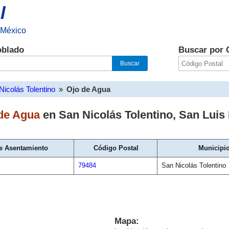
l
 México
oblado
Buscar por 
Nicolás Tolentino
»
Ojo de Agua
de Agua
en
San Nicolás Tolentino
,
San Luis 
e Asentamiento
Código Postal
Municipi
79484
San Nicolás Tolentino
Mapa: