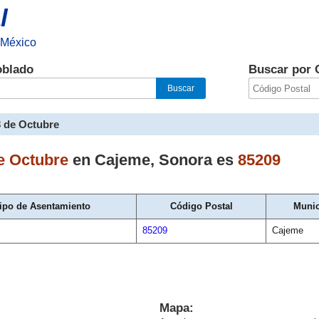
l
 México
oblado
Buscar por 
3 de Octubre
e Octubre
en
Cajeme
,
Sonora
es
85209
ipo de Asentamiento
Código Postal
Munic
85209
Cajeme
Mapa: