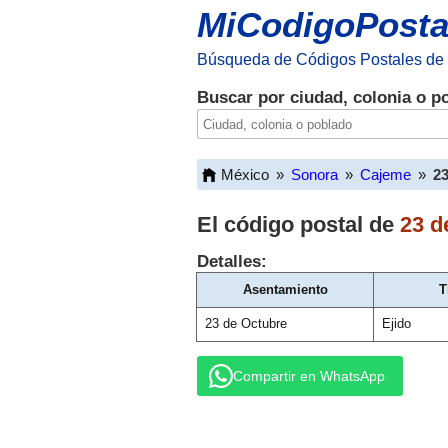
MiCodigoPosta
Búsqueda de Códigos Postales de
Buscar por ciudad, colonia o p
México
»
Sonora
»
Cajeme
»
2
El código postal de
23 d
Detalles:
Asentamiento
T
23 de Octubre
Ejido
Compartir en WhatsApp