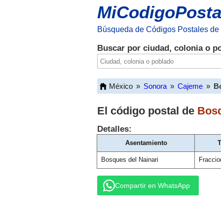
MiCodigoPosta
Búsqueda de Códigos Postales de
Buscar por ciudad, colonia o p
México
»
Sonora
»
Cajeme
»
Bo
El código postal de
Bosq
Detalles:
Asentamiento
T
Bosques del Nainari
Fraccio
Compartir en WhatsApp