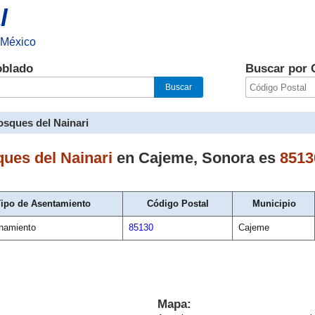
l
 México
oblado
Buscar por 
sques del Nainari
ues del Nainari
en
Cajeme
,
Sonora
es
8513
ipo de Asentamiento
Código Postal
Municipio
namiento
85130
Cajeme
Mapa: