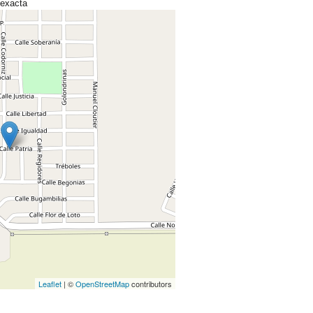
 exacta
Leaflet
| ©
OpenStreetMap
contributors