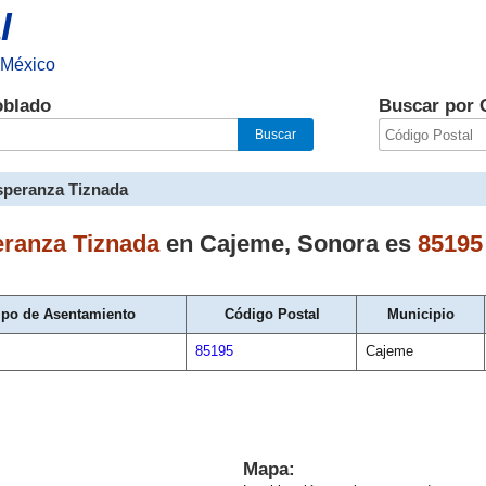
l
 México
oblado
Buscar por 
speranza Tiznada
ranza Tiznada
en
Cajeme
,
Sonora
es
85195
ipo de Asentamiento
Código Postal
Municipio
85195
Cajeme
Mapa: