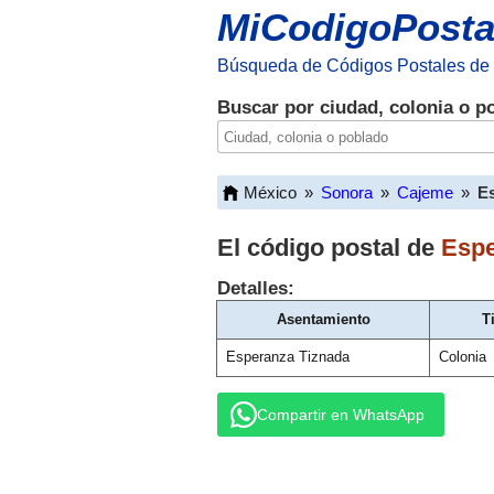
MiCodigoPosta
Búsqueda de Códigos Postales de
Buscar por ciudad, colonia o p
México
»
Sonora
»
Cajeme
»
E
El código postal de
Espe
Detalles:
Asentamiento
T
Esperanza Tiznada
Colonia
Compartir en WhatsApp