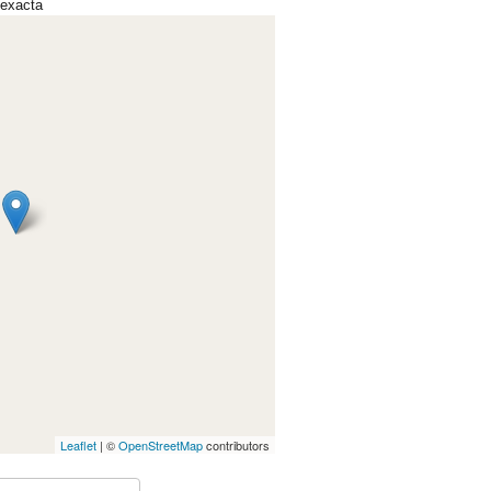
 exacta
Leaflet
| ©
OpenStreetMap
contributors