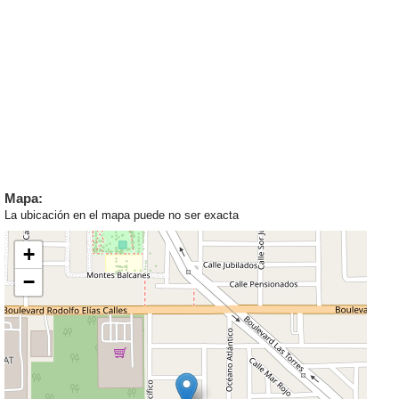
Mapa:
La ubicación en el mapa puede no ser exacta
+
−