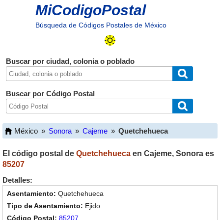
MiCodigoPostal
Búsqueda de Códigos Postales de México
Buscar por ciudad, colonia o poblado
Buscar por Código Postal
México
»
Sonora
»
Cajeme
»
Quetchehueca
El código postal de
Quetchehueca
en
Cajeme
,
Sonora
es
85207
Detalles:
Quetchehueca
Ejido
85207