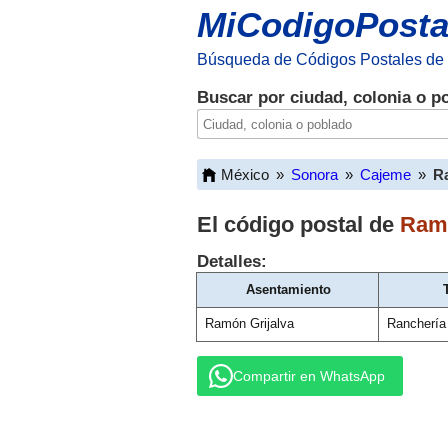
MiCodigoPosta
Búsqueda de Códigos Postales de
Buscar por ciudad, colonia o p
México
»
Sonora
»
Cajeme
»
R
El código postal de
Ramó
Detalles:
Asentamiento
Ramón Grijalva
Ranchería
Compartir en WhatsApp