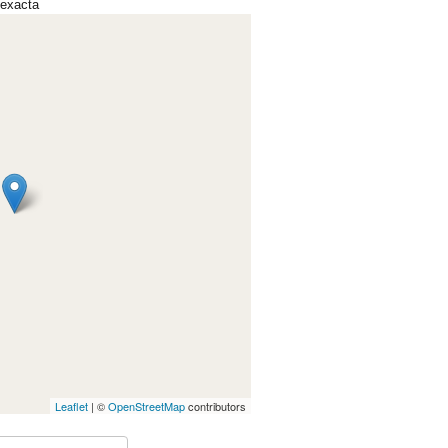
 exacta
Leaflet
| ©
OpenStreetMap
contributors