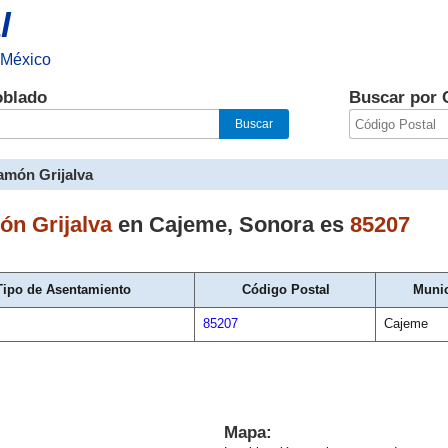
l
 México
oblado
Buscar por 
amón Grijalva
n Grijalva
en
Cajeme
,
Sonora
es
85207
Tipo de Asentamiento
Código Postal
Munic
85207
Cajeme
Mapa: