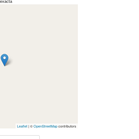
 exacta
Leaflet
| ©
OpenStreetMap
contributors