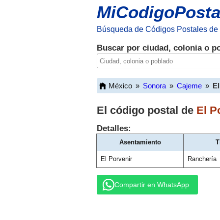
MiCodigoPosta
Búsqueda de Códigos Postales de
Buscar por ciudad, colonia o p
México
»
Sonora
»
Cajeme
»
El
El código postal de
El P
Detalles:
Asentamiento
T
El Porvenir
Ranchería
Compartir en WhatsApp