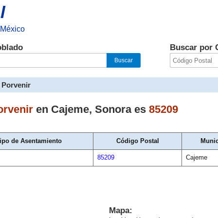
l
 México
oblado
Buscar por 
 Porvenir
orvenir
en
Cajeme
,
Sonora
es
85209
ipo de Asentamiento
Código Postal
Munic
85209
Cajeme
Mapa: