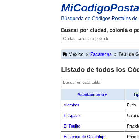
MiCodigoPosta
Búsqueda de Códigos Postales de
Buscar por ciudad, colonia o p
México
»
Zacatecas
»
Teúl de 
Listado de todos los Có
Asentamiento▼
Ti
Alamitos
Ejido
El Agave
Coloni
El Teulito
Fracci
Hacienda de Guadalupe
Ranch