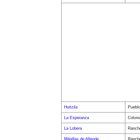
Huitzila
Puebl
La Esperanza
Coloni
La Lobera
Ranch
Milpillas de Allende
Ranch