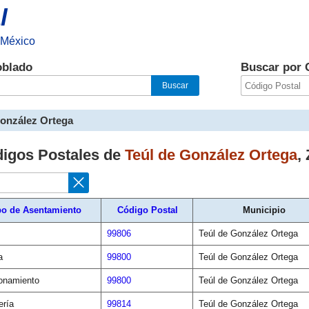
l
 México
oblado
Buscar por 
González Ortega
digos Postales de
Teúl de González Ortega
,
po de Asentamiento
Código Postal
Municipio
99806
Teúl de González Ortega
a
99800
Teúl de González Ortega
onamiento
99800
Teúl de González Ortega
ería
99814
Teúl de González Ortega