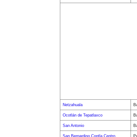
Netzahuala
Ba
Ocotlán de Tepatlaxco
Ba
San Antonio
Ba
San Bernardino Contla Centro
P