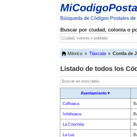
MiCodigoPosta
Búsqueda de Códigos Postales de
Buscar por ciudad, colonia o p
México
»
Tlaxcala
»
Contla de 
Listado de todos los Có
Asentamiento▼
Colhuaca
Ba
Ixtlahuaca
Ba
La Conchita
Ba
La Luz
Ba